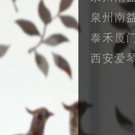
泉州南
泰禾厦
西安爱